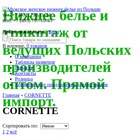
Нижнее белье и
тел. +7 (401) 299-11-24
моб. +7 (495) 797-10-45
трикотаж от
Добро пожаловать,
Вход
|
ведущих Польских
В корзине,
0 товаров
О компании
производителей
Таблицы размеров
Новости
Контакты
оптом. Прямой
Розница
Коммерческие предложения для оптовиков
Главная
»
CORNETTE
импорт.
CORNETTE
Сортировать по:
1
2
всё